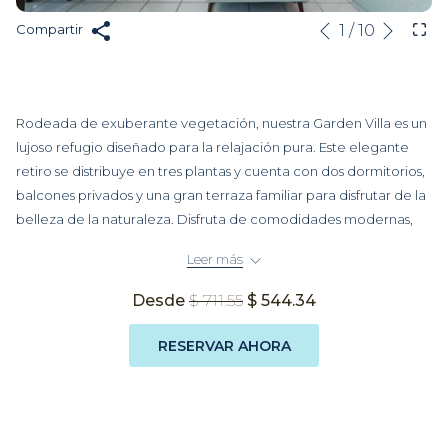
Sigui
Botones
Al
1
/
10
Compartir
Anterior
de
hacer
control
clic
de
en
Rodeada de exuberante vegetación, nuestra Garden Villa es un
la
los
lujoso refugio diseñado para la relajación pura. Este elegante
presentación
siguientes
retiro se distribuye en tres plantas y cuenta con dos dormitorios,
de
enlaces,
balcones privados y una gran terraza familiar para disfrutar de la
diapositivas
se
belleza de la naturaleza. Disfruta de comodidades modernas,
actualizará
como comedor y sala de estar, cocina abierta, aire
el
Leer más
acondicionado, Wi-Fi de alta velocidad y televisión de pantalla
contenido
plana. El cuarto de baño ofrece una refrescante ducha de
anterior
Desde
$ 711.55
$ 544.34
acceso directo (walk-in) y artículos de tocador de primera
calidad, creando la combinación perfecta entre comodidad y
RESERVAR AHORA
naturaleza. Ideal para aquellos que buscan una escapada
tranquila.