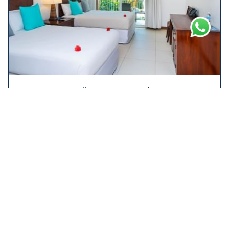
Paradise Tower Balcony
Amplia y elegante con
dos camas queen y balcón
, es
perfecta para familias o grupos. Un elegante diseño
caribeño y comodidades modernas.
Ver detalles de la villa
$ 202.76
Desde
$ 265.05
RESERVA AHORA