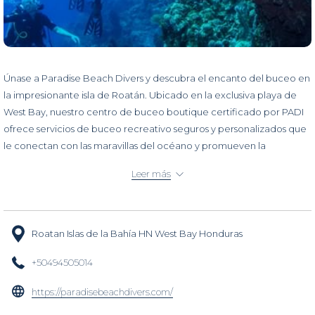
Únase a Paradise Beach Divers y descubra el encanto del buceo en
la impresionante isla de Roatán. Ubicado en la exclusiva playa de
West Bay, nuestro centro de buceo boutique certificado por PADI
ofrece servicios de buceo recreativo seguros y personalizados que
le conectan con las maravillas del océano y promueven la
protección y conservación del mar.
Leer más
Roatan Islas de la Bahía HN West Bay Honduras
+50494505014
abre
https://paradisebeachdivers.com/
en